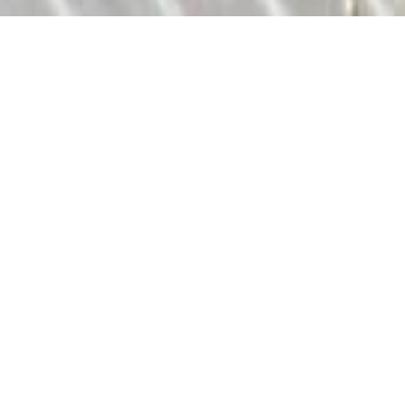
Hamon Métallerie : L'esprit des jardins d'hiver -
Créateur et fabricant sur mesure
100% fer, 100% savoir fer
Maison de qualité fondée en 1984
Notre
entreprise artisanale
HAMON METALLERIE
est implantée
aux portes de Saint-Malo à La GOUESNIERE
Spécialisée
dans les
travaux de serrurerie, ferronnerie et
menuiserie acier.
Depuis 1984 : créateur et fabricant de
verrières, vérandas,
pergolas
,
portails, portillons, portes, fenêtres
,
escaliers
,
rampes d’escalier
,
garde-corps
,
marquises
,
grilles
,
clôtures
.
C’est notre expérience et la qualité de nos ouvrages qui nous ont
permis d’acquérir la confiance de nos clients :
particuliers,